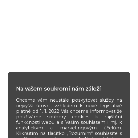
Na vašem soukromí nám záleží
Chceme vám neustále poskytovat služby na
nejvyšší úrovni, vzhledem k nové legislativě
platné od 1. 1. 2022 Vás chceme informovat že
používáme soubory cookies k zajištění
funkčnosti webu a s Vaším souhlasem i mj. k
analytickým a marketingovým účelům.
Kliknutím na tlačítko „Rozumím“ souhlasíte s