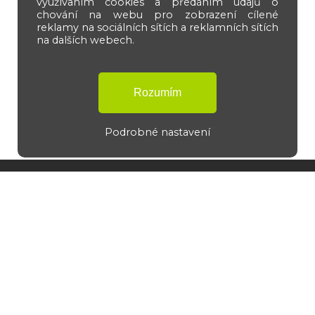
využívaním cookies a předáním údajů o
chování na webu pro zobrazení cílené
reklamy na sociálních sítích a reklamních sítích
na dalších webech.
Podrobné nastavení
Navigace
Lepidla
Příslušenství
Stavební chemie
Gumárenské roztoky
Laboratoř